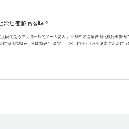
让涂层变脆易裂吗？
度固化是涂层变脆开裂的第一大诱因，90-95%才是最佳固化度行业普遍
涂层固化越彻底，性能越好”。事实上，对于电子PCBA用纳米防水涂层（
，过度固化不仅会导致涂层变脆易裂，还会引...