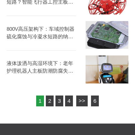
短路？智能飞行器工控主板防
潮防凝露的纳米涂层实战案例
800V高压架构下：车域控制器
硫化腐蚀与冷凝水短路的纳米
涂层防护方案
液体泼洒与高湿环境下：老年
护理机器人主板防潮防腐失效
问题的纳米涂层解决方案
1
2
3
4
>>
6