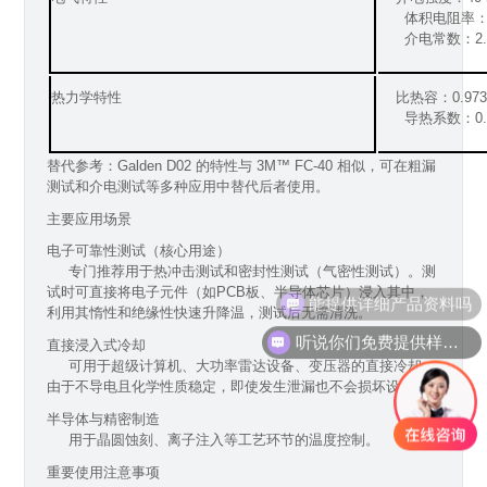
体积电阻率：1×10
介电常数：2.
热力学特性
比热容：0.973 J
导热系数：0.07
替代参考：Galden D02 的特性与 3M™ FC-40 相似，可在粗漏
测试和介电测试等多种应用中替代后者使用。
主要应用场景
电子可靠性测试（核心用途）
专门推荐用于热冲击测试和密封性测试（气密性测试）。测
能提供详细产品资料吗
试时可直接将电子元件（如PCB板、半导体芯片）浸入其中，
利用其惰性和绝缘性快速升降温，测试后无需清洗。
听说你们免费提供样品？
直接浸入式冷却
可用于超级计算机、大功率雷达设备、变压器的直接冷却。
由于不导电且化学性质稳定，即使发生泄漏也不会损坏设备。
半导体与精密制造
用于晶圆蚀刻、离子注入等工艺环节的温度控制。
重要使用注意事项