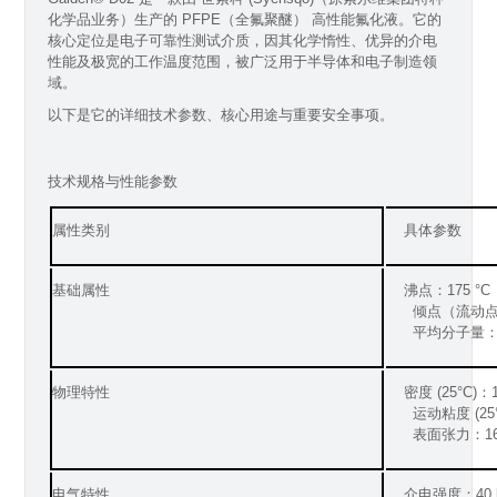
化学品业务）生产的 PFPE（全氟聚醚） 高性能氟化液。它的
核心定位是电子可靠性测试介质，因其化学惰性、优异的介电
性能及极宽的工作温度范围，被广泛用于半导体和电子制造领
域。
以下是它的详细技术参数、核心用途与重要安全事项。
技术规格与性能参数
属性类别
具体参数
基础属性
沸点：175 °C
倾点（流动点）
平均分子量：7
物理特性
密度 (25°C)：1
运动粘度 (25°C)
表面张力：16 - 
电气特性
介电强度：40 k