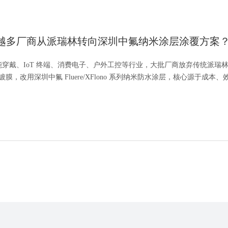
越多厂商从派瑞林转向深圳中氟纳米涂层涂覆方案
穿戴、IoT 终端、消费电子、户外工控等行业，大批厂商放弃传统派瑞
真空镀膜，改用深圳中氟 Fluere/XFlono 系列纳米防水涂层，核心源于成本
规、散热信号六大维度的明显优...