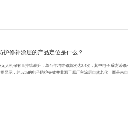
告》显示：约42%的无人机故障源于...
防护修补涂层的产品定位是什么？
业级无人机保有量持续攀升，单台年均维修频次达2.4次，其中电子系统返修
数据显示，约32%的电子防护失效并非源于原厂主涂层自然老化，而是来
配拆装导致的局部涂层破损。破损区域的腐...