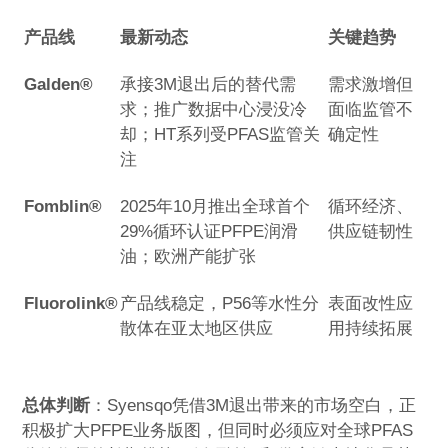
产品线
最新动态
关键趋势
Galden®
承接3M退出后的替代需
需求激增但
求；推广数据中心浸没冷
面临监管不
却；HT系列受PFAS监管关
确定性
注
Fomblin®
2025年10月推出全球首个
循环经济、
29%循环认证PFPE润滑
供应链韧性
油；欧洲产能扩张
Fluorolink®
产品线稳定，P56等水性分
表面改性应
散体在亚太地区供应
用持续拓展
总体判断
：Syensqo凭借3M退出带来的市场空白，正
积极扩大PFPE业务版图，但同时必须应对全球PFAS