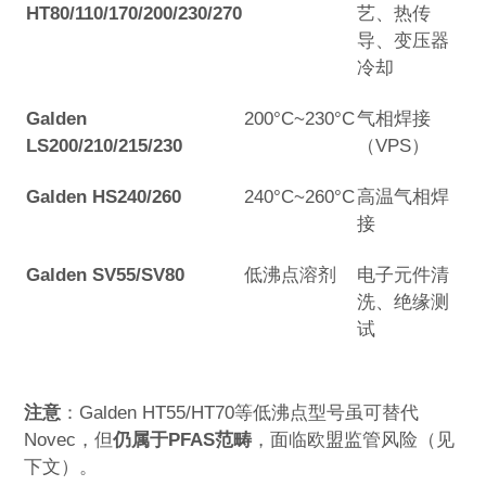
HT80/110/170/200/230/270
艺、热传
导、变压器
冷却
Galden
200°C~230°C
气相焊接
LS200/210/215/230
（VPS）
Galden HS240/260
240°C~260°C
高温气相焊
接
Galden SV55/SV80
低沸点溶剂
电子元件清
洗、绝缘测
试
注意
：Galden HT55/HT70等低沸点型号虽可替代
Novec，但
仍属于PFAS范畴
，面临欧盟监管风险（见
下文）。