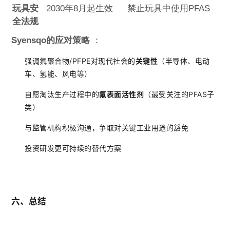
玩具安
2030年8月起生效
禁止玩具中使用PFAS
全法规
Syensqo的应对策略
：
强调氟聚合物/PFPE对现代社会的
关键性
（半导体、电动
车、氢能、风电等）
自愿淘汰生产过程中的
氟表面活性剂
（最受关注的PFAS子
类）
与监管机构积极沟通，争取对关键工业用途的豁免
投资研发更可持续的替代方案
六、总结