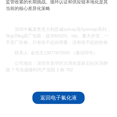
监管收紧的长期挑战。循环认证和供应链本地化是其
当前的核心差异化策略
深圳中氟直售意大利苏威solvay现Syensqo系列，
5kg/20kg原厂包装，提供MSDS、tds。量大价优，一
手原厂价格，只有给不起的用量，没有给不起的价格
联系人: 金先生13077870555 （微信同号）
公司地址：深圳市龙华区大浪街道新石社区浪静
路 7 号浩盛隆时尚产业园 3 栋 702
返回电子氟化液