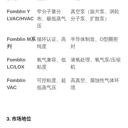
Fomblin Y
窄分子量分
真空泵（旋片泵、涡轮
LVAC/HVAC
布、极低蒸气
分子泵、扩散泵）
压
Fomblin M系
循环认证、高
半导体制造、O型圈密
列
纯度
封
Fomblin
氧气兼容、低
液氧处理、氧气泵/压缩
LC/LOX
粘度
机
Fomblin
可控粘度、超
高真空、腐蚀性气体环
VAC
低蒸气压
境
3. 市场地位
能提供详细产品资料吗