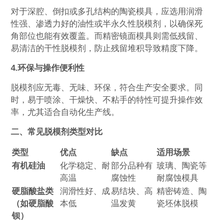
对于深腔、倒扣或多孔结构的陶瓷模具，应选用润滑
性强、渗透力好的油性或半永久性脱模剂，以确保死
角部位也能有效覆盖。而精密镜面模具则需低残留、
易清洁的干性脱模剂，防止残留堆积导致精度下降。
4.环保与操作便利性‌
脱模剂应无毒、无味、环保，符合生产安全要求。同
时，易于喷涂、干燥快、不粘手的特性可提升操作效
率，尤其适合自动化生产线。
二、常见脱模剂类型对比
类型
优点
缺点
适用场景
有机硅油
化学稳定、耐
部分品种有
玻璃、陶瓷等
高温
腐蚀性
耐腐蚀模具
硬脂酸盐类
润滑性好、成
易结块、高
精密铸造、陶
（如硬脂酸
本低
温发黄
瓷坯体脱模
钡）