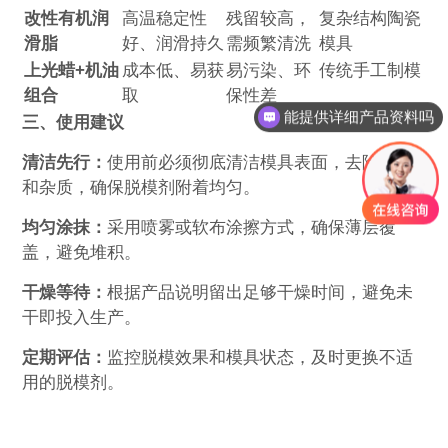
改性有机润
高温稳定性
残留较高，
复杂结构陶瓷
滑脂
好、润滑持久
需频繁清洗
模具
上光蜡+机油
成本低、易获
易污染、环
传统手工制模
组合
取
保性差
能提供详细产品资料吗
三、使用建议
清洁先行‌：
使用前必须彻底清洁模具表面，去除油污
和杂质，确保脱模剂附着均匀。
均匀涂抹‌：
采用喷雾或软布涂擦方式，确保薄层覆
盖，避免堆积。
干燥等待‌：
根据产品说明留出足够干燥时间，避免未
干即投入生产。
定期评估‌：
监控脱模效果和模具状态，及时更换不适
用的脱模剂。