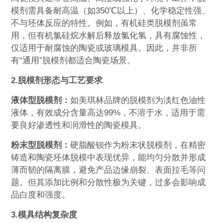
模剂需具备耐高温（如350℃以上）、化学稳定性强、
不与坯体反应的特性。例如，有机硅类脱模剂虽常
用，但有机氯硅烷水解后释放氯化氢，具有腐蚀性，
仅适用于耐腐蚀的陶瓷或玻璃模具。因此，并非所
有“通用”脱模剂都适合陶瓷场景。
2.脱模剂形态与工艺要求‌
液体型脱模剂‌：
如美琪林品牌的脱模剂为淡红色油性
液体，有效成分含量高达99%，不溶于水，适用于需
要良好渗透性和润滑性的陶瓷模具。
粉末型脱模剂‌：
硬脂酸钡作为粉末状脱模剂，在精密
铸造和陶瓷坯体脱模中表现优异，能均匀分散并形成
薄而韧的隔离膜，避免产品边缘崩裂、表面拉毛等问
题。但其添加比例和分散性极为关键，过多会影响成
品白度和强度。
3.模具结构复杂度‌