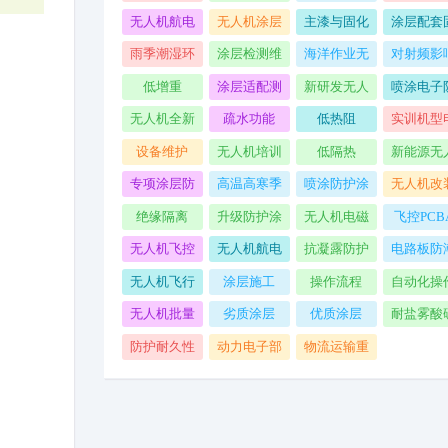
护检测
翻新
准周期
线
无人机航电
无人机涂层
主漆与固化
涂层配套
板卡
局部损坏
剂配比
化剂
雨季潮湿环
涂层检测维
海洋作业无
对射频影
境无人机
护
人机
小
低增重
涂层适配测
新研发无人
喷涂电子
试
机样机
护涂层
无人机全新
疏水功能
低热阻
实训机型
出厂
路板
设备维护
无人机培训
低隔热
新能源无
机
专项涂层防
高温高寒季
喷涂防护涂
无人机改
护处理
节作业
层
升级
绝缘隔离
升级防护涂
无人机电磁
飞控PCB
层
干扰
无人机飞控
无人机航电
抗凝露防护
电路板防
系统专用防
系统
无人机飞行
涂层施工
操作流程
自动化操
护涂层
使用
方法
无人机批量
劣质涂层
优质涂层
耐盐雾酸
涂层施工
防护耐久性
动力电子部
物流运输重
件
载无人机