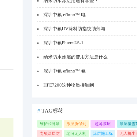
纳米防水涂层用途有哪些？
深圳中氟 eflono™ 电
深圳中氟UV涂料防指纹助剂与
深圳中氟Fluere®S-1
纳米防水涂层的使用方法是什么
深圳中氟 eflono™ 氟
HFE7200这种物质接触到
#
TAG标签
维护和补涂
涂层质保到
超薄膜层
涂层覆盖
期
围
专项涂层防
老旧无人机
涂层施工标
无人机生