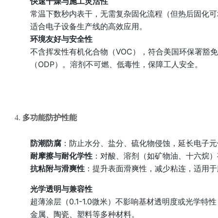
快速干燥与施工灵活性
常温下数秒内表干，无需复杂固化流程（但热后固化可
适合电子设备生产线的高效应用。
环境友好与安全性
不含挥发性有机化合物（VOC），符合美国环保署豁
（ODP）。溶剂不可燃、低毒性，保障工人安全。
4.
多功能防护性能
防潮防腐
：防止水分、盐分、硫化物侵蚀，延长电子元
耐摩擦与耐化学性
：对酸、溶剂（如矿物油、十六烷）有
抗粘附与滑爽性
：提升表面滑爽性，减少粘连，适用于
光学透明与兼容性
超薄涂层（0.1-1.0微米）不影响基材透明度或光
金属、陶瓷、塑料等多种材料。