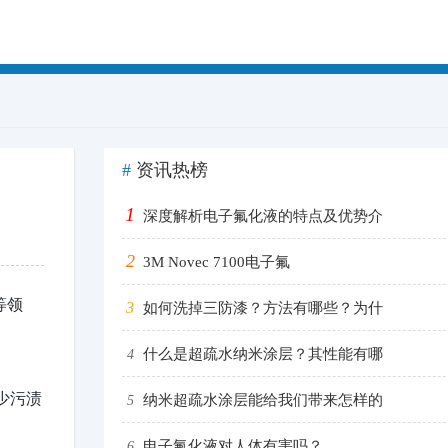
#
资讯热榜
1
深度解析电子氟化液的特点及优势介
2
3M Novec 7100电子氟
等领
3
如何洗掉三防漆？方法有哪些？为什
什么是超疏水纳米涂层？其性能有哪
4
少污渍
纳米超疏水涂层能给我们带来怎样的
5
电子氟化液对人体有害吗？
6