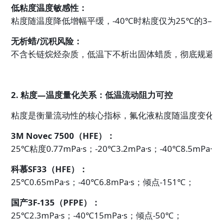
低粘度温度敏感性：
粘度随温度降低增幅平缓，-40℃时粘度仅为25℃的3–5
无析蜡/沉积风险：
不含长链烷烃杂质，低温下不析出固体蜡质，彻底规避管
2. 粘度—温度量化关系：低温流动阻力可控
粘度是衡量流动性的核心指标，氟化液粘度随温度变化呈
3M Novec 7500（HFE）：
25℃粘度0.77mPa·s；-20℃3.2mPa·s；-40℃8.5mPa·
科慕SF33（HFE）：
25℃0.65mPa·s；-40℃6.8mPa·s；倾点-151℃；
国产3F-135（PFPE）：
25℃2.3mPa·s；-40℃15mPa·s；倾点-50℃；