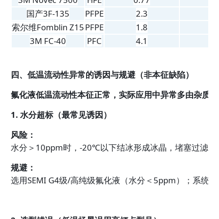
国产3F-135
PFPE
2.3
1
索尔维Fomblin Z15
PFPE
1.8
1
3M FC-40
PFC
4.1
2
四、低温流动性异常的诱因与规避（非本征缺陷）
氟化液低温流动性本征正常，实际应用中异常多由杂质污
1. 水分超标（最常见诱因）
风险：
水分＞10ppm时，-20℃以下结冰形成冰晶，堵塞过
规避：
选用SEMI G4级/高纯级氟化液（水分＜5ppm）；