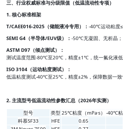
三、行业权威标准与分级限值（低温流动性专项）
1. 核心标准框架
T/CAEE016-2025（储能液冷专用）：
-40℃运动粘度≤5
SEMI G4（半导体/EUV级）：
-50℃无凝固、无析晶；-4
ASTM D97（倾点测试）：
测试温度范围-80℃至20℃，精度±1℃，统一氟化液低
ISO 3104（运动粘度测试）：
低温粘度测试-40℃至25℃，精度±2%，保障数据一致性
2. 主流型号低温流动性参数汇总（2026年实测）
型号
类型
25℃粘度（mPa·s）
-40℃粘度
科慕SF33
HFE
0.65
6
3M Novec 7500
HFE
0.77
8