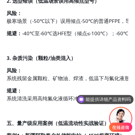
2. 选型错误（低温场景误用高倾点型号）
风险：
极寒场景（-50℃以下）误用倾点-50℃的普通PFPE
规避：
-40℃至-60℃选HFE型（倾点≤-100℃）；-60
3. 杂质污染（颗粒/油类混入）
风险：
系统残留金属颗粒、矿物油、焊渣，低温下与氟化液形成
规避：
系统清洗采用高纯氟化液循环冲洗；加装精密过滤器（≤0
能提供详细产品资料吗
五、量产级应用案例（低温流动性实战验证）