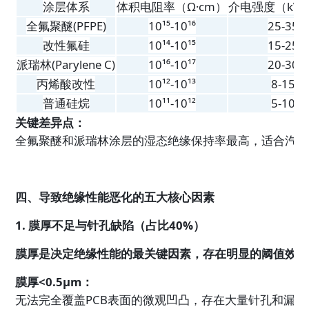
涂层体系
体积电阻率（Ω·cm）
介电强度（kV/
全氟聚醚(PFPE)
10¹⁵-10¹⁶
25-35
改性氟硅
10¹⁴-10¹⁵
15-25
派瑞林(Parylene C)
10¹⁶-10¹⁷
20-30
丙烯酸改性
10¹²-10¹³
8-15
普通硅烷
10¹¹-10¹²
5-10
关键差异点：
全氟聚醚和派瑞林涂层的湿态绝缘保持率最高，适合汽车
四、导致绝缘性能恶化的五大核心因素
1. 膜厚不足与针孔缺陷（占比40%）
膜厚是决定绝缘性能的最关键因素，存在明显的阈值效应
膜厚<0.5μm：
无法完全覆盖PCB表面的微观凹凸，存在大量针孔和漏涂