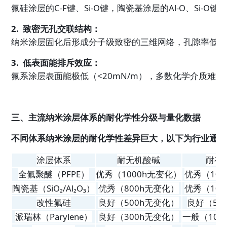
氟硅涂层的C-F键、Si-O键，陶瓷基涂层的Al-O、
2.  致密无孔交联结构：
纳米涂层固化后形成分子级致密的三维网络，孔隙率低于
3.  低表面能排斥效应：
氟系涂层表面能极低（<20mN/m），多数化学介质
三、主流纳米涂层体系的耐化学性分级与量化数据
不同体系纳米涂层的耐化学性差异巨大，以下为行业通用
涂层体系
耐无机酸碱
耐有
全氟聚醚（PFPE）
优秀（1000h无变化）
优秀（10
陶瓷基（SiO₂/Al₂O₃）
优秀（800h无变化）
优秀（10
改性氟硅
良好（500h无变化）
良好（50
派瑞林（Parylene）
良好（300h无变化）
一般（10