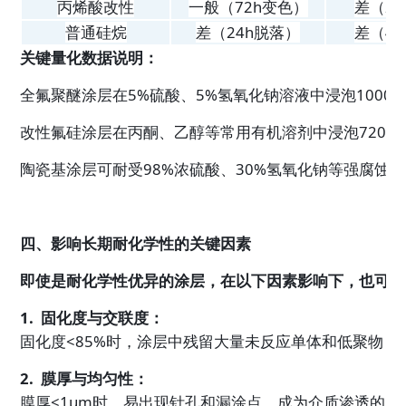
丙烯酸改性
一般（72h变色）
差（2
普通硅烷
差（24h脱落）
差（4
关键量化数据说明：
全氟聚醚涂层在5%硫酸、5%氢氧化钠溶液中浸泡1000
改性氟硅涂层在丙酮、乙醇等常用有机溶剂中浸泡720小
陶瓷基涂层可耐受98%浓硫酸、30%氢氧化钠等强腐蚀
四、影响长期耐化学性的关键因素
即使是耐化学性优异的涂层，在以下因素影响下，也可能
1.  固化度与交联度：
固化度<85%时，涂层中残留大量未反应单体和低聚物，
2.  膜厚与均匀性：
膜厚<1μm时，易出现针孔和漏涂点，成为介质渗透的突